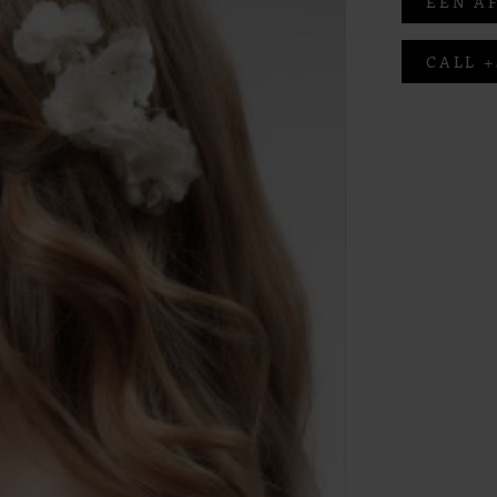
EEN A
CALL +