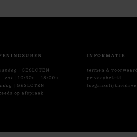
PENINGSUREN
INFORMATIE
aandag
| GESLOTEN
termen & voorwaar
 - zat
| 10:30u - 18:00u
privacybeleid
ondag
| GESLOTEN
toegankelijkheidsve
teeds op afspraak