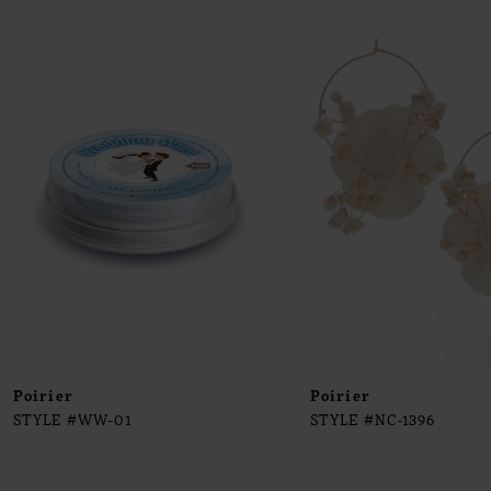
0
Products
to
1
Carousel
end
2
3
4
5
6
7
8
9
Poirier
Poirier
STYLE #WW-01
STYLE #NC-1396
10
11