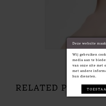
Deze website maak
Wij gebruiken cook
media aan te biede
van onze site met 
met andere informa
hun diensten.
RELATED PRODUC
TOESTAA
PAUSE AUTOPLAY
PREVIOUS SLIDE
NEXT SLIDE
Related
Skip