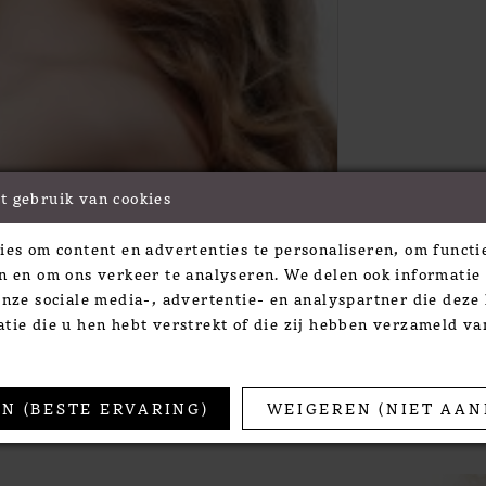
t gebruik van cookies
Click to zoom
Click to zoom
ies om content en advertenties te personaliseren, om functie
SHARE:
n en om ons verkeer te analyseren. We delen ook informatie
onze sociale media-, advertentie- en analyspartner die dez
tie die u hen hebt verstrekt of die zij hebben verzameld v
TS
N (BESTE ERVARING)
WEIGEREN (NIET AAN