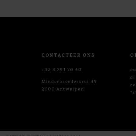
12
13
14
CONTACTEER ONS
O
+32 3 291 70 60
m
di
Minderbroedersrui 49
z
2000 Antwerpen
*s
© 2026 BRUIDSWINKEL LA TIARA LA TIARA