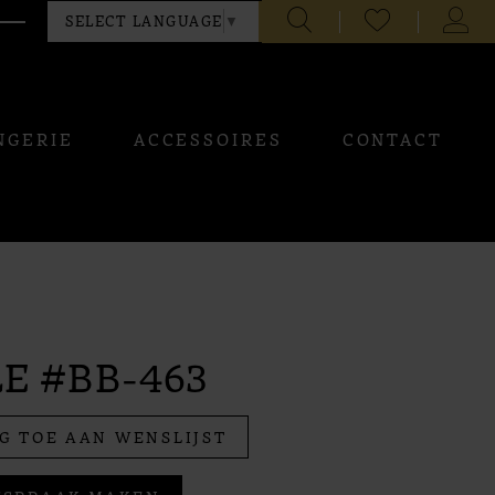
CHECK
TOGG
SELECT LANGUAGE
▼
WISHLIST
ACCO
NGERIE
ACCESSOIRES
CONTACT
E #BB-463
G TOE AAN WENSLIJST