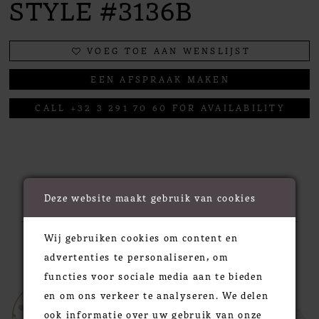
STYLE #3136B
VOEG TOE AAN WENSLIJST
EEN AFSPRAAK MAKEN
CALL +32 3 291 70 60 FOR AVAILABILITY
RELATED PRODUCTS
Deze website maakt gebruik van cookies
Wij gebruiken cookies om content en
PAUSE AUTOPLAY
PREVIOUS SLIDE
NEXT SLIDE
0
Related
Skip
advertenties te personaliseren, om
Products
to
functies voor sociale media aan te bieden
1
Carousel
end
en om ons verkeer te analyseren. We delen
2
ook informatie over uw gebruik van onze
3