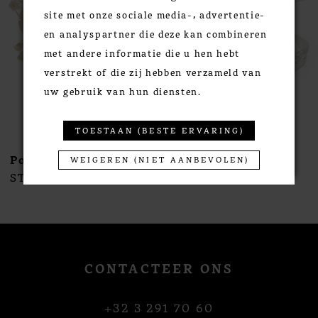
site met onze sociale media-, advertentie-
4
en analyspartner die deze kan combineren
5
met andere informatie die u hen hebt
6
verstrekt of die zij hebben verzameld van
7
uw gebruik van hun diensten.
8
9
TOESTAAN (BESTE ERVARING)
10
Poirier
Poirier
WEIGEREN (NIET AANBEVOLEN)
11
STYLE #NC-1396
STYLE #NC-1395
12
13
14
CONTACTEER ONS
+32 3 291 70 60