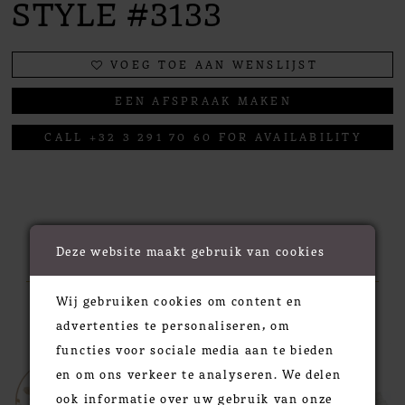
STYLE #3133
VOEG TOE AAN WENSLIJST
EEN AFSPRAAK MAKEN
CALL +32 3 291 70 60 FOR AVAILABILITY
RELATED PRODUCTS
Deze website maakt gebruik van cookies
Wij gebruiken cookies om content en
PAUSE AUTOPLAY
PREVIOUS SLIDE
NEXT SLIDE
0
Related
Skip
advertenties te personaliseren, om
Products
to
functies voor sociale media aan te bieden
1
Carousel
end
en om ons verkeer te analyseren. We delen
2
ook informatie over uw gebruik van onze
3