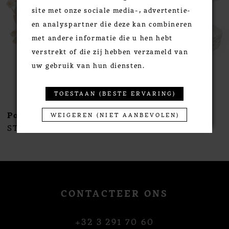
site met onze sociale media-, advertentie-
4
en analyspartner die deze kan combineren
5
met andere informatie die u hen hebt
6
verstrekt of die zij hebben verzameld van
7
uw gebruik van hun diensten.
8
9
TOESTAAN (BESTE ERVARING)
10
Poirier
Poirier
WEIGEREN (NIET AANBEVOLEN)
11
STYLE #NC-1396
STYLE #NC-1395
12
13
14
CONTACTEER ONS
+32 3 291 70 60