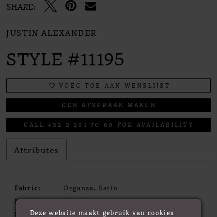
SHARE:
JUSTIN ALEXANDER
STYLE #11195
VOEG TOE AAN WENSLIJST
EEN AFSPRAAK MAKEN
CALL +32 3 291 70 60 FOR AVAILABILITY
Attributes
Fabric:
Organza, Satin
Neckline:
Jewel
Deze website maakt gebruik van cookies
Silhouette:
Mini