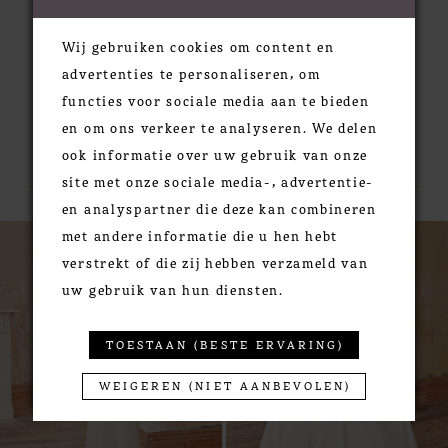
Wij gebruiken cookies om content en
advertenties te personaliseren, om
functies voor sociale media aan te bieden
en om ons verkeer te analyseren. We delen
RELATED PRODUCTS
ook informatie over uw gebruik van onze
site met onze sociale media-, advertentie-
en analyspartner die deze kan combineren
PAUSE AUTOPLAY
PREVIOUS SLIDE
NEXT SLIDE
0
Related
Skip
met andere informatie die u hen hebt
Products
to
1
verstrekt of die zij hebben verzameld van
Carousel
end
uw gebruik van hun diensten.
2
3
TOESTAAN (BESTE ERVARING)
4
5
WEIGEREN (NIET AANBEVOLEN)
6
7