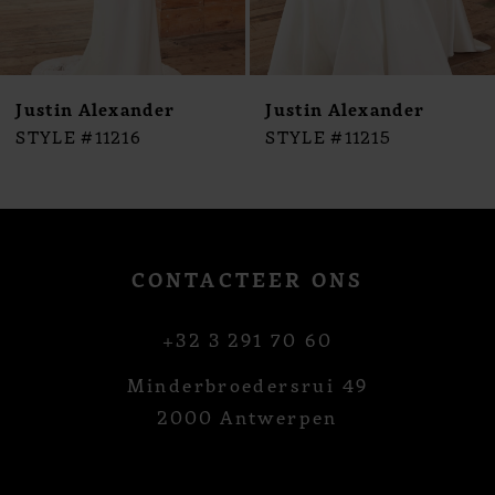
8
9
10
Justin Alexander
Justin Alexander
11
STYLE #11216
STYLE #11215
12
13
14
CONTACTEER ONS
+32 3 291 70 60
Minderbroedersrui 49
2000 Antwerpen