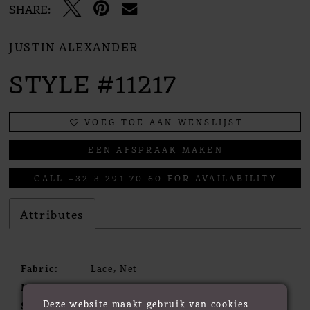
SHARE:
JUSTIN ALEXANDER
STYLE #11217
VOEG TOE AAN WENSLIJST
EEN AFSPRAAK MAKEN
CALL +32 3 291 70 60 FOR AVAILABILITY
Attributes
Fabric:
Lace, Net
Neckline:
V-Neck
Deze website maakt gebruik van cookies
Silhouette:
A- Line