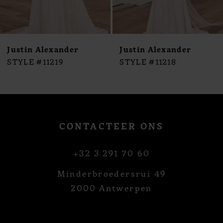
8
9
10
Justin Alexander
Justin Alexander
11
STYLE #11219
STYLE #11218
12
13
14
CONTACTEER ONS
+32 3 291 70 60
Minderbroedersrui 49
2000 Antwerpen