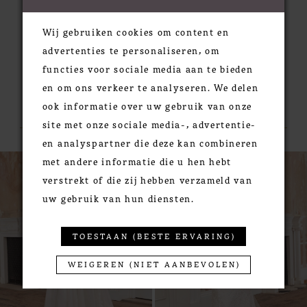
Wij gebruiken cookies om content en
advertenties te personaliseren, om
functies voor sociale media aan te bieden
en om ons verkeer te analyseren. We delen
RELATED PRODUCTS
ook informatie over uw gebruik van onze
site met onze sociale media-, advertentie-
en analyspartner die deze kan combineren
PAUSE AUTOPLAY
PREVIOUS SLIDE
NEXT SLIDE
0
Related
Skip
met andere informatie die u hen hebt
Products
to
1
verstrekt of die zij hebben verzameld van
Carousel
end
uw gebruik van hun diensten.
2
3
TOESTAAN (BESTE ERVARING)
4
5
WEIGEREN (NIET AANBEVOLEN)
6
7