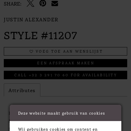
SHARE:
JUSTIN ALEXANDER
STYLE #11207
VOEG TOE AAN WENSLIJST
EEN AFSPRAAK MAKEN
CALL +32 3 291 70 60 FOR AVAILABILITY
Attributes
Deze website maakt gebruik van cookies
Fabric:
Lace, Net, Sequins, Tulle
Neckline:
Plunge, Sweetheart
Silhouette:
A- Line
Wij gebruiken cookies om content en