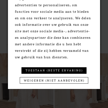
advertenties te personaliseren, om
functies voor sociale media aan te bieden
en om ons verkeer te analyseren. We delen
ook informatie over uw gebruik van onze
site met onze sociale media-, advertentie-
RELATED PRODUCTS
en analyspartner die deze kan combineren
met andere informatie die u hen hebt
verstrekt of die zij hebben verzameld van
PAUSE AUTOPLAY
PREVIOUS SLIDE
NEXT SLIDE
0
Related
Skip
uw gebruik van hun diensten.
Products
to
1
Carousel
end
2
TOESTAAN (BESTE ERVARING)
3
WEIGEREN (NIET AANBEVOLEN)
4
5
6
7