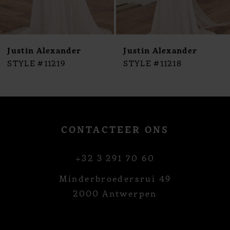
8
9
10
Justin Alexander
Justin Alexander
11
STYLE #11219
STYLE #11218
12
13
14
CONTACTEER ONS
+32 3 291 70 60
Minderbroedersrui 49
2000 Antwerpen