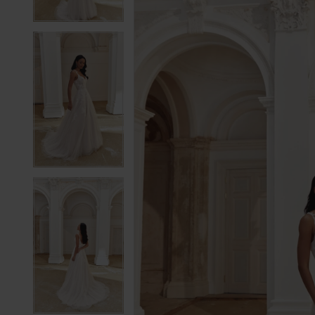
4
4
5
5
6
6