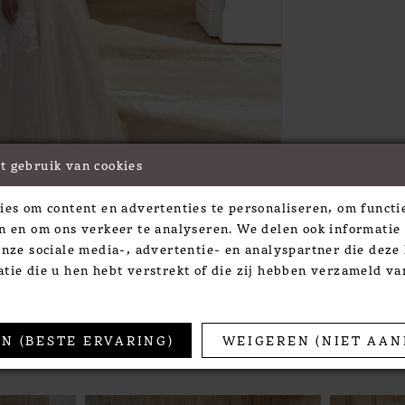
t gebruik van cookies
Click to zoom
Click to zoom
ies om content en advertenties te personaliseren, om functie
SHARE:
n en om ons verkeer te analyseren. We delen ook informatie
onze sociale media-, advertentie- en analyspartner die dez
tie die u hen hebt verstrekt of die zij hebben verzameld v
TS
N (BESTE ERVARING)
WEIGEREN (NIET AAN