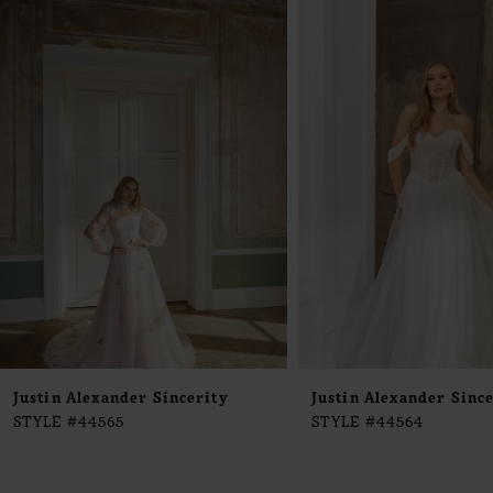
0
Products
to
1
Carousel
end
2
3
4
5
6
7
8
9
Justin Alexander Sincerity
Justin Alexander Sinc
STYLE #44565
STYLE #44564
10
11