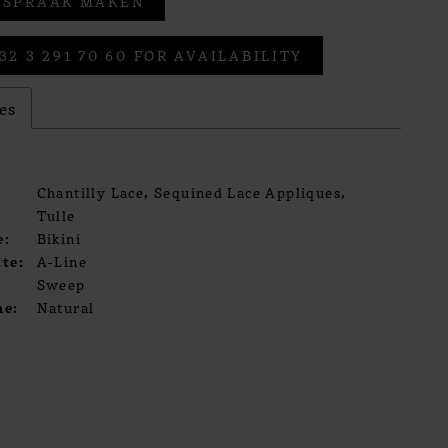
FSPRAAK MAKEN
32 3 291 70 60 FOR AVAILABILITY
es
Chantilly Lace, Sequined Lace Appliques,
Tulle
e:
Bikini
te:
A-Line
Sweep
ne:
Natural