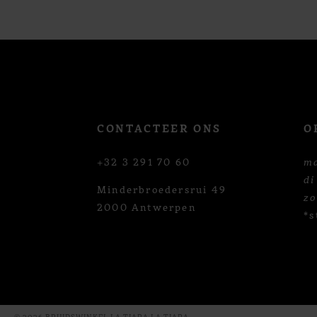
12
13
14
CONTACTEER ONS
O
+32 3 291 70 60
m
di
Minderbroedersrui 49
z
2000 Antwerpen
*s
© 2026 BRUIDSWINKEL LA TIARA LA TIARA