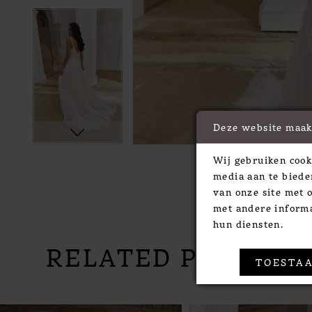
Deze website maak
Wij gebruiken cook
media aan te biede
van onze site met 
met andere informa
hun diensten.
RELATED PRODUC
TOESTAA
PAUSE AUTOPLAY
PREVIOUS SLIDE
NEXT SLIDE
Related
Skip