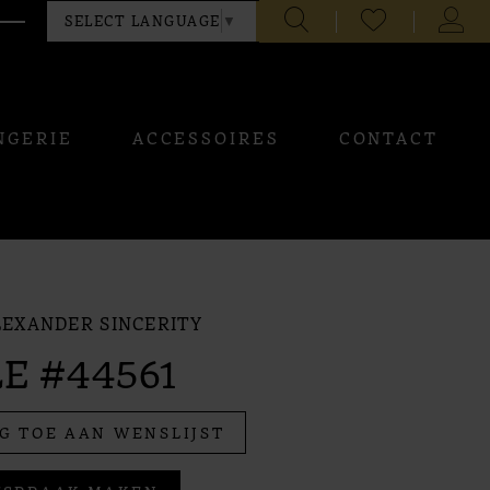
CHECK
TOGG
SELECT LANGUAGE
▼
WISHLIST
ACCO
NGERIE
ACCESSOIRES
CONTACT
LEXANDER SINCERITY
E #44561
G TOE AAN WENSLIJST