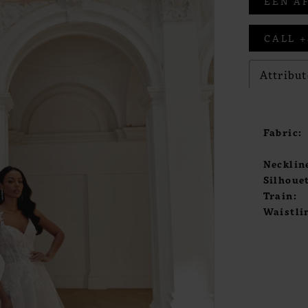
EEN A
CALL +
Attribut
Fabric:
Necklin
Silhouet
Train:
Waistli