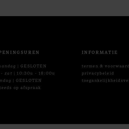
PENINGSUREN
INFORMATIE
aandag
| GESLOTEN
termen & voorwaar
 - zat
| 10:30u - 18:00u
privacybeleid
ondag
| GESLOTEN
toegankelijkheidsve
teeds op afspraak