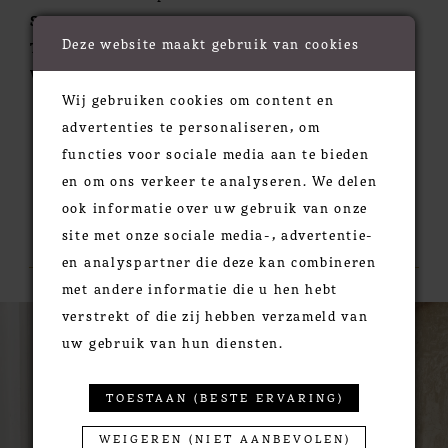
Silhouette:
Ball Gown
Deze website maakt gebruik van cookies
Train:
Chapel
Waistline:
Natural
Wij gebruiken cookies om content en
advertenties te personaliseren, om
functies voor sociale media aan te bieden
en om ons verkeer te analyseren. We delen
ook informatie over uw gebruik van onze
RELATED PRODUCTS
site met onze sociale media-, advertentie-
en analyspartner die deze kan combineren
met andere informatie die u hen hebt
PAUSE AUTOPLAY
PREVIOUS SLIDE
NEXT SLIDE
0
Related
Skip
verstrekt of die zij hebben verzameld van
Products
to
uw gebruik van hun diensten.
1
Carousel
end
2
TOESTAAN (BESTE ERVARING)
3
4
WEIGEREN (NIET AANBEVOLEN)