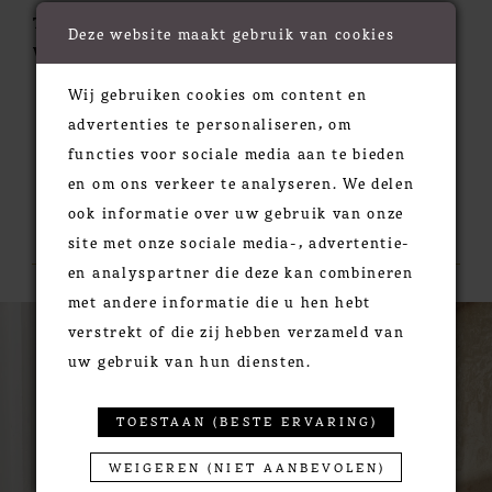
Train:
Chapel
Deze website maakt gebruik van cookies
Waistline:
Natural
Wij gebruiken cookies om content en
advertenties te personaliseren, om
functies voor sociale media aan te bieden
en om ons verkeer te analyseren. We delen
ook informatie over uw gebruik van onze
RELATED PRODUCTS
site met onze sociale media-, advertentie-
en analyspartner die deze kan combineren
met andere informatie die u hen hebt
PAUSE AUTOPLAY
PREVIOUS SLIDE
NEXT SLIDE
0
Related
Skip
verstrekt of die zij hebben verzameld van
Products
to
1
uw gebruik van hun diensten.
Carousel
end
2
3
TOESTAAN (BESTE ERVARING)
4
WEIGEREN (NIET AANBEVOLEN)
5