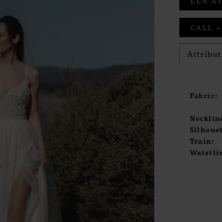
EEN A
CALL +
Attribut
Fabric:
Necklin
Silhouet
Train:
Waistli