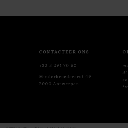
12
CONTACTEER ONS
O
+32 3 291 70 60
m
di
Minderbroedersrui 49
z
2000 Antwerpen
*s
© 2026 BRUIDSWINKEL LA TIARA LA TIARA