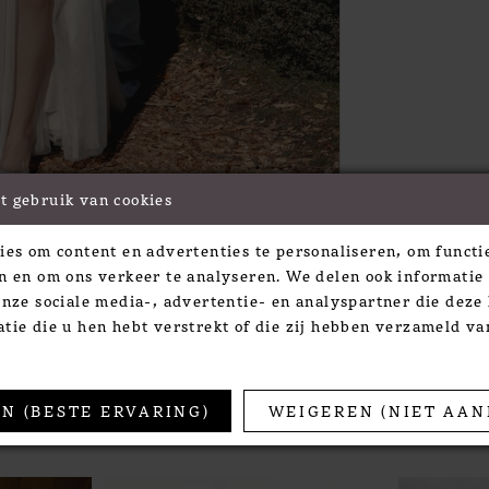
t gebruik van cookies
Click to zoom
Click to zoom
ies om content en advertenties te personaliseren, om functie
SHARE:
n en om ons verkeer te analyseren. We delen ook informatie
onze sociale media-, advertentie- en analyspartner die dez
tie die u hen hebt verstrekt of die zij hebben verzameld v
TS
N (BESTE ERVARING)
WEIGEREN (NIET AAN