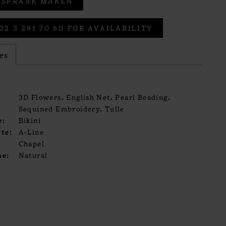
FSPRAAK MAKEN
32 3 291 70 60 FOR AVAILABILITY
es
3D Flowers, English Net, Pearl Beading,
Sequined Embroidery, Tulle
e:
Bikini
te:
A-Line
Chapel
ne:
Natural