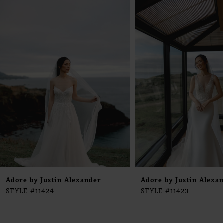
0
Products
to
1
Carousel
end
2
3
4
5
6
7
8
9
Adore by Justin Alexander
Adore by Justin Alexa
STYLE #11424
STYLE #11423
10
11