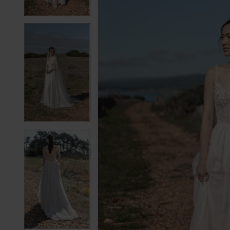
4
4
5
5
6
6