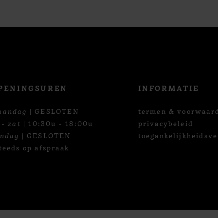
PENINGSUREN
INFORMATIE
aandag
| GESLOTEN
termen & voorwaar
 - zat
| 10:30u - 18:00u
privacybeleid
ondag
| GESLOTEN
toegankelijkheidsve
teeds op afspraak