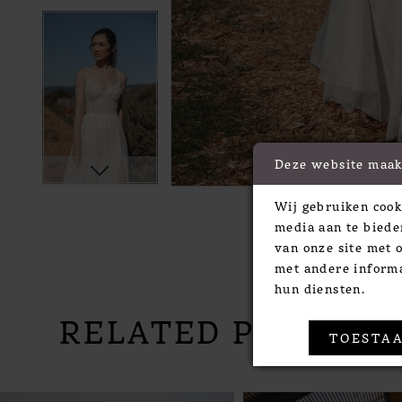
Deze website maak
Wij gebruiken cook
media aan te biede
van onze site met 
met andere informa
hun diensten.
RELATED PRODUC
TOESTAA
PAUSE AUTOPLAY
PREVIOUS SLIDE
NEXT SLIDE
Related
Skip