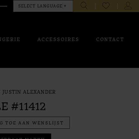
CHECK
TOGG
SELECT LANGUAGE
▼
WISHLIST
ACCO
NGERIE
ACCESSOIRES
CONTACT
 JUSTIN ALEXANDER
E #11412
G TOE AAN WENSLIJST