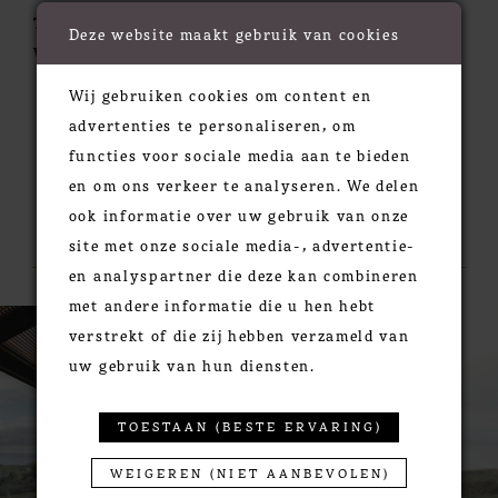
Train:
Chapel
Deze website maakt gebruik van cookies
Waistline:
Basque
Wij gebruiken cookies om content en
advertenties te personaliseren, om
functies voor sociale media aan te bieden
en om ons verkeer te analyseren. We delen
ook informatie over uw gebruik van onze
RELATED PRODUCTS
site met onze sociale media-, advertentie-
en analyspartner die deze kan combineren
met andere informatie die u hen hebt
PAUSE AUTOPLAY
PREVIOUS SLIDE
NEXT SLIDE
0
Related
Skip
verstrekt of die zij hebben verzameld van
Products
to
1
uw gebruik van hun diensten.
Carousel
end
2
3
TOESTAAN (BESTE ERVARING)
4
WEIGEREN (NIET AANBEVOLEN)
5