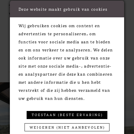
Train:
Sweep
Deze website maakt gebruik van cookies
Waistline:
Empire
Wij gebruiken cookies om content en
advertenties te personaliseren, om
functies voor sociale media aan te bieden
en om ons verkeer te analyseren. We delen
ook informatie over uw gebruik van onze
RELATED PRODUCTS
site met onze sociale media-, advertentie-
en analyspartner die deze kan combineren
met andere informatie die u hen hebt
PAUSE AUTOPLAY
PREVIOUS SLIDE
NEXT SLIDE
0
Related
Skip
verstrekt of die zij hebben verzameld van
Products
to
1
uw gebruik van hun diensten.
Carousel
end
2
3
TOESTAAN (BESTE ERVARING)
4
WEIGEREN (NIET AANBEVOLEN)
5