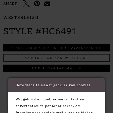
SHARE:
WESTERLEIGH
STYLE #HC6491
CALL +32 3 291 70 60 FOR AVAILABILITY
VOEG TOE AAN WENSLIJST
EEN AFSPRAAK MAKEN
Deze website maakt gebruik van cookies
RELATED PRODUCTS
Wij gebruiken cookies om content en
advertenties te personaliseren, om
functies voor sociale media aan te bieden