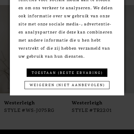
PAUSE AUTOPLAY
PREVIOUS SLIDE
NEXT SLIDE
en om ons verkeer te analyseren. We delen
0
Related
Skip
ook informatie over uw gebruik van onze
Products
to
1
site met onze sociale media-, advertentie-
Carousel
end
2
en analyspartner die deze kan combineren
3
met andere informatie die u hen hebt
4
verstrekt of die zij hebben verzameld van
5
uw gebruik van hun diensten.
6
7
TOESTAAN (BESTE ERVARING)
8
WEIGEREN (NIET AANBEVOLEN)
9
10
Westerleigh
Westerleigh
11
STYLE #WS-J075RG
STYLE #TR2201
12
13
14