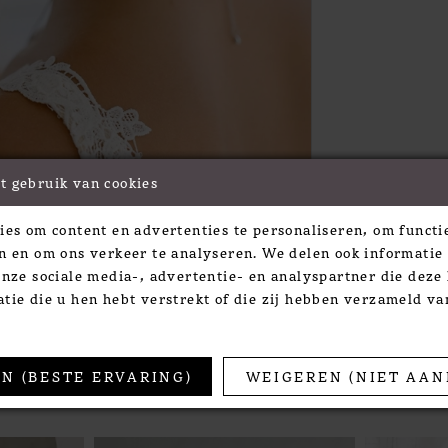
t gebruik van cookies
Click to zoom
Click to zoom
ies om content en advertenties te personaliseren, om functie
SHARE:
n en om ons verkeer te analyseren. We delen ook informatie
onze sociale media-, advertentie- en analyspartner die dez
tie die u hen hebt verstrekt of die zij hebben verzameld v
TS
N (BESTE ERVARING)
WEIGEREN (NIET AAN