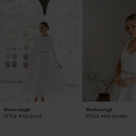
0
Products
to
1
Carousel
end
2
3
4
5
6
7
8
9
Westerleigh
Westerleigh
STYLE #WS-J075S
STYLE #WS-J075RG
10
11