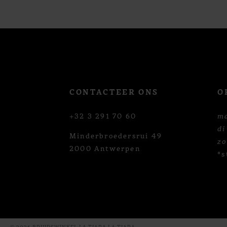
12
13
14
CONTACTEER ONS
O
+32 3 291 70 60
m
di
Minderbroedersrui 49
z
2000 Antwerpen
*s
© 2026 BRUIDSWINKEL LA TIARA LA TIARA