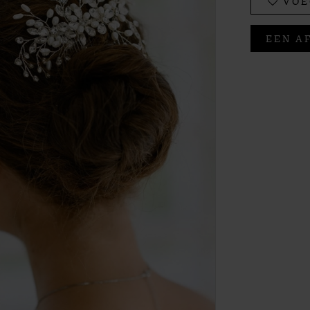
VOE
EEN A