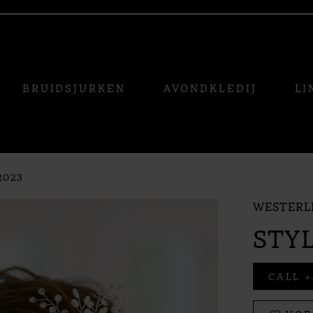
BRUIDSJURKEN
AVONDKLEDIJ
LI
2023
WESTERL
STYL
CALL +