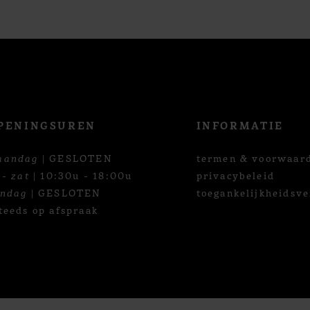
PENINGSUREN
INFORMATIE
aandag
| GESLOTEN
termen & voorwaar
 - zat
| 10:30u - 18:00u
privacybeleid
ondag
| GESLOTEN
toegankelijkheidsve
teeds op afspraak