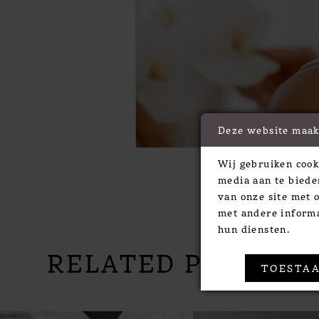
Deze website maak
Wij gebruiken cook
media aan te biede
van onze site met 
met andere informa
hun diensten.
RELATED PRODUC
TOESTAA
PAUSE AUTOPLAY
PREVIOUS SLIDE
NEXT SLIDE
Related
Skip