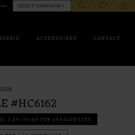
CHECK
TOGG
SELECT LANGUAGE
▼
WISHLIST
ACCO
NGERIE
ACCESSOIRES
CONTACT
EIGH
E #HC6162
32 3 291 70 60 FOR AVAILABILITY