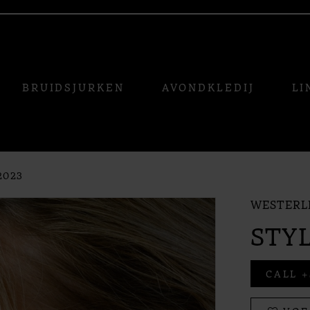
BRUIDSJURKEN
AVONDKLEDIJ
LI
2023
WESTERL
STYL
CALL +