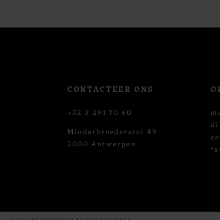
12
13
14
CONTACTEER ONS
O
+32 3 291 70 60
m
di
Minderbroedersrui 49
z
2000 Antwerpen
*s
© 2026 BRUIDSWINKEL LA TIARA LA TIARA