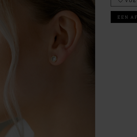
VOE
EEN A