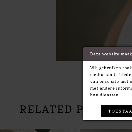
Deze website maak
Wij gebruiken cook
media aan te biede
van onze site met 
met andere informa
hun diensten.
RELATED PRODUC
TOESTAA
PAUSE AUTOPLAY
PREVIOUS SLIDE
NEXT SLIDE
Related
Skip