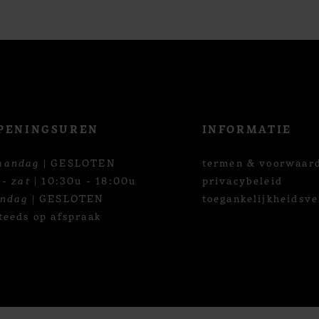
PENINGSUREN
INFORMATIE
aandag
| GESLOTEN
termen & voorwaar
 - zat
| 10:30u - 18:00u
privacybeleid
ondag
| GESLOTEN
toegankelijkheidsve
teeds op afspraak