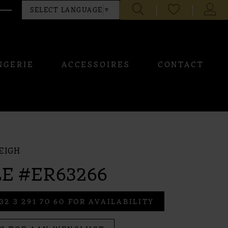
CHECK
TOGG
SELECT LANGUAGE
▼
WISHLIST
ACCO
NGERIE
ACCESSOIRES
CONTACT
EIGH
E #ER63266
32 3 291 70 60 FOR AVAILABILITY