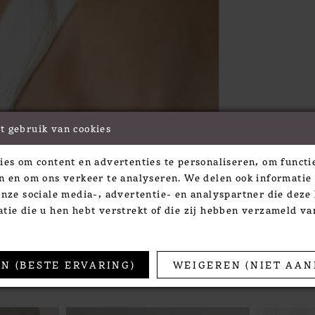
t gebruik van cookies
Click to zoom
Click to zoom
ies om content en advertenties te personaliseren, om functie
SHARE:
n en om ons verkeer te analyseren. We delen ook informatie
onze sociale media-, advertentie- en analyspartner die dez
tie die u hen hebt verstrekt of die zij hebben verzameld v
TS
N (BESTE ERVARING)
WEIGEREN (NIET AAN