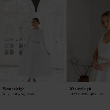
0
Products
to
1
Carousel
end
2
3
4
5
6
7
8
9
Westerleigh
Westerleigh
STYLE #WS-J075S
STYLE #WS-J075RG
10
11