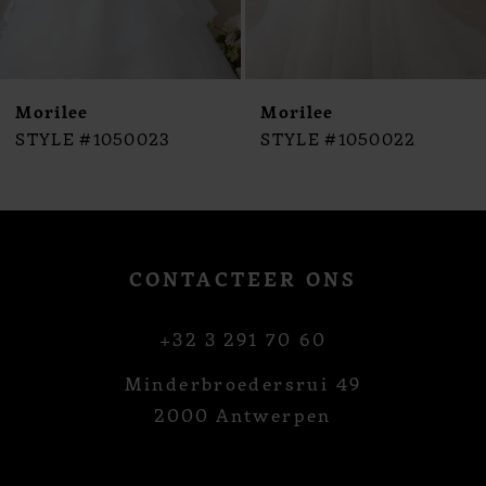
8
9
10
Morilee
Morilee
11
STYLE #1050023
STYLE #1050022
12
13
14
CONTACTEER ONS
+32 3 291 70 60
Minderbroedersrui 49
2000 Antwerpen