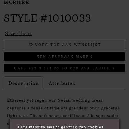
MORILEE
STYLE #1010033
Size Chart
VOEG TOE AAN WENSLIJST
EEN AFSPRAAK MAKEN
CALL +32 3 291 70 60 FOR AVAILABILITY
Description
Attributes
Ethereal yet regal, our Noémi wedding dress
captures a sense of timeless grandeur with graceful
lightness. The soft scoop neckline and basque waist
sculpt a romantic silhouette, while baroque-
Deze website maakt gebruik van cookies