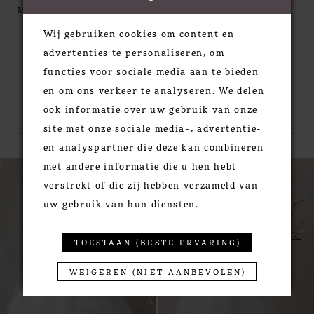
inspired beaded lace shimmers with old-world
MORE
artistry. Detachable off-the-shoulder tulle sleeves
Wij gebruiken cookies om content en
drift like delicate wisps, framing the sheer bodice in
advertenties te personaliseren, om
soft movement. Layered tulle over Chantilly lace
functies voor sociale media aan te bieden
creates a cloudlike ball gown skirt that floats with
en om ons verkeer te analyseren. We delen
every step for an exquisite symphony of opulence
RELATED PRODUCTS
ook informatie over uw gebruik van onze
and air.
site met onze sociale media-, advertentie-
en analyspartner die deze kan combineren
PAUSE AUTOPLAY
PREVIOUS SLIDE
NEXT SLIDE
met andere informatie die u hen hebt
0
Related
Skip
verstrekt of die zij hebben verzameld van
Products
to
1
uw gebruik van hun diensten.
Carousel
end
2
3
TOESTAAN (BESTE ERVARING)
4
5
WEIGEREN (NIET AANBEVOLEN)
6
7