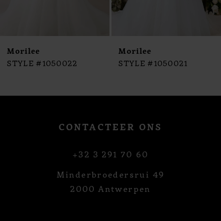
8
9
10
Morilee
Morilee
11
STYLE #1050022
STYLE #1050021
12
13
14
CONTACTEER ONS
+32 3 291 70 60
Minderbroedersrui 49
2000 Antwerpen