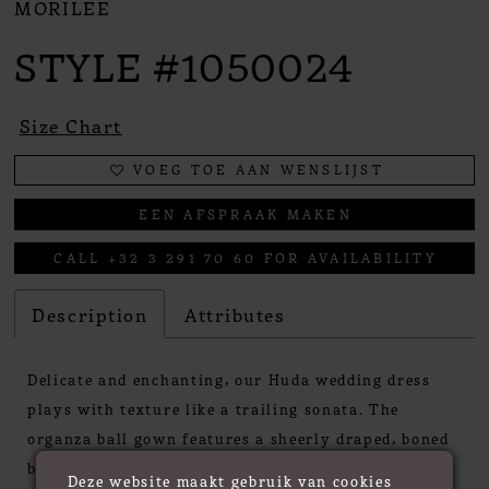
MORILEE
STYLE #1050024
Size Chart
VOEG TOE AAN WENSLIJST
EEN AFSPRAAK MAKEN
CALL +32 3 291 70 60 FOR AVAILABILITY
Description
Attributes
Delicate and enchanting, our Huda wedding dress
plays with texture like a trailing sonata. The
organza ball gown features a sheerly draped, boned
bodice with a soft scoop neckline and thin straps
Deze website maakt gebruik van cookies