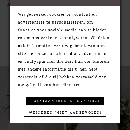
kissed with 3D floral draping, as if petals have
MORE
settled softly across the shoulders. Cascading
Wij gebruiken cookies om content en
ruffles bloom into a skirt layered with playful 3D
advertenties te personaliseren, om
florals and a detachable bow, for a look that's
functies voor sociale media aan te bieden
ethereal, whimsical, and utterly poetic.
en om ons verkeer te analyseren. We delen
RELATED PRODUCTS
ook informatie over uw gebruik van onze
site met onze sociale media-, advertentie-
en analyspartner die deze kan combineren
PAUSE AUTOPLAY
PREVIOUS SLIDE
NEXT SLIDE
0
met andere informatie die u hen hebt
Related
Skip
verstrekt of die zij hebben verzameld van
Products
to
1
uw gebruik van hun diensten.
Carousel
end
2
3
TOESTAAN (BESTE ERVARING)
4
5
WEIGEREN (NIET AANBEVOLEN)
6
7