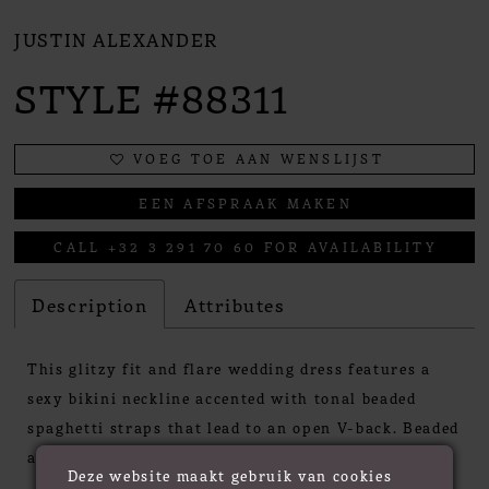
JUSTIN ALEXANDER
STYLE #88311
VOEG TOE AAN WENSLIJST
EEN AFSPRAAK MAKEN
CALL +32 3 291 70 60 FOR AVAILABILITY
Description
Attributes
This glitzy fit and flare wedding dress features a
sexy bikini neckline accented with tonal beaded
spaghetti straps that lead to an open V-back. Beaded
appliqués adorn the entire gown with a sequined
Deze website maakt gebruik van cookies
glitter tulle underlay that pops. This style has a