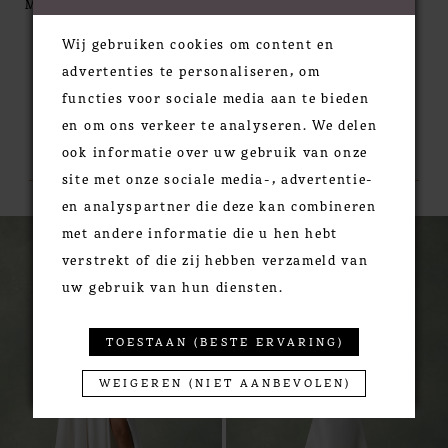
MORE
jersey lining that contours the body, while a chapel
Wij gebruiken cookies om content en
length train completes the look.
advertenties te personaliseren, om
functies voor sociale media aan te bieden
en om ons verkeer te analyseren. We delen
RELATED PRODUCTS
ook informatie over uw gebruik van onze
site met onze sociale media-, advertentie-
en analyspartner die deze kan combineren
PAUSE AUTOPLAY
PREVIOUS SLIDE
NEXT SLIDE
0
Related
Skip
met andere informatie die u hen hebt
Products
to
1
verstrekt of die zij hebben verzameld van
Carousel
end
2
uw gebruik van hun diensten.
3
4
TOESTAAN (BESTE ERVARING)
WEIGEREN (NIET AANBEVOLEN)