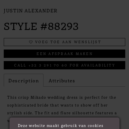
JUSTIN ALEXANDER
STYLE #88293
VOEG TOE AAN WENSLIJST
EEN AFSPRAAK MAKEN
CALL +32 3 291 70 60 FOR AVAILABILITY
Description
Attributes
This crisp Mikado wedding dress is perfect for the
sophisticated bride that wants to show off her
stylish side. The fit and flare silhouette features a
wide off the shoulder cuffed neckline. Pleating
Deze website maakt gebruik van cookies
softly follows the natural curve of the bodice to