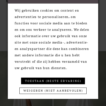
MORE
beautifully accentuate the waistline. Covered
Wij gebruiken cookies om content en
buttons float down to the end of the chapel length
advertenties te personaliseren, om
train for the finishing touch.
functies voor sociale media aan te bieden
en om ons verkeer te analyseren. We delen
RELATED PRODUCTS
ook informatie over uw gebruik van onze
site met onze sociale media-, advertentie-
en analyspartner die deze kan combineren
PAUSE AUTOPLAY
PREVIOUS SLIDE
NEXT SLIDE
0
Related
Skip
met andere informatie die u hen hebt
Products
to
1
verstrekt of die zij hebben verzameld van
Carousel
end
2
uw gebruik van hun diensten.
3
TOESTAAN (BESTE ERVARING)
WEIGEREN (NIET AANBEVOLEN)