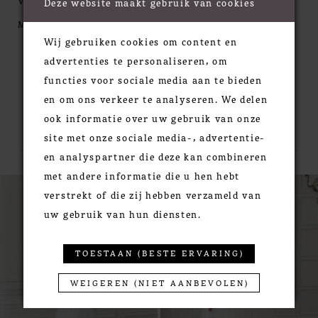
V-back to create a beautiful fit on all shapes and
Deze website maakt gebruik van cookies
sizes. The pleating continues down the skirt,
MORE
hugging the body along the way, and is met with a
Wij gebruiken cookies om content en
seductive slit for a flirty show of skin. The on-trend
advertenties te personaliseren, om
puff sleeves add a stylish touch while covered
functies voor sociale media aan te bieden
buttons to the end of the chapel length train finish
en om ons verkeer te analyseren. We delen
it off. For more of a classic look, this style can also
RELATED PRODUCTS
ook informatie over uw gebruik van onze
be ordered without the slit.
site met onze sociale media-, advertentie-
en analyspartner die deze kan combineren
met andere informatie die u hen hebt
PAUSE AUTOPLAY
PREVIOUS SLIDE
NEXT SLIDE
0
Related
Skip
verstrekt of die zij hebben verzameld van
Products
to
1
uw gebruik van hun diensten.
Carousel
end
2
3
TOESTAAN (BESTE ERVARING)
4
WEIGEREN (NIET AANBEVOLEN)
5
6