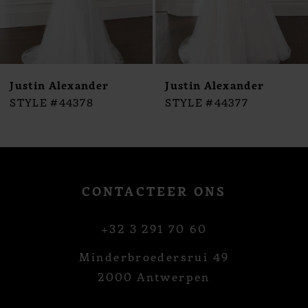
7
8
9
10
Justin Alexander
Justin Alexander
11
STYLE #44378
STYLE #44377
12
13
14
CONTACTEER ONS
+32 3 291 70 60
Minderbroedersrui 49
2000 Antwerpen