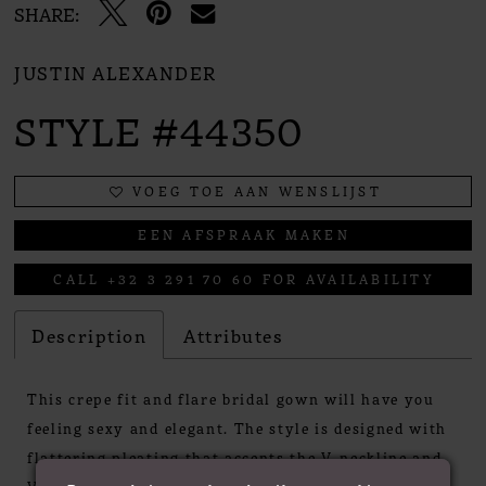
SHARE:
JUSTIN ALEXANDER
STYLE #44350
VOEG TOE AAN WENSLIJST
EEN AFSPRAAK MAKEN
CALL +32 3 291 70 60 FOR AVAILABILITY
Description
Attributes
This crepe fit and flare bridal gown will have you
feeling sexy and elegant. The style is designed with
flattering pleating that accents the V-neckline and