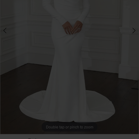
Double tap or pinch to zoom
Double tap or pinch to zoom
Double tap or pinch to zoom