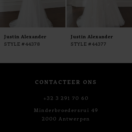
7
8
9
10
Justin Alexander
Justin Alexander
11
STYLE #44378
STYLE #44377
12
13
14
CONTACTEER ONS
+32 3 291 70 60
Minderbroedersrui 49
2000 Antwerpen