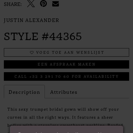
SHARE:
JUSTIN ALEXANDER
STYLE #44365
VOEG TOE AAN WENSLIJST
EEN AFSPRAAK MAKEN
CALL +32 3 291 70 60 FOR AVAILABILITY
Description
Attributes
This sexy trumpet bridal gown will show off your
curves in all the right ways. It features a sheer
bodice with a strapless sweetheart neckline. Beaded