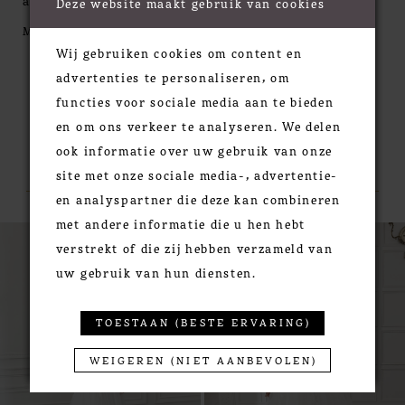
and sequined lace appliqués embellish the gown
Deze website maakt gebruik van cookies
while a sequined allover lace is placed underneath to
MORE
enhance the sparkle. The style is complete with a
Wij gebruiken cookies om content en
horsehair hem and chapel length train. For
advertenties te personaliseren, om
additional structure, this style can also be ordered
functies voor sociale media aan te bieden
with a fully lined bodice.
en om ons verkeer te analyseren. We delen
RELATED PRODUCTS
ook informatie over uw gebruik van onze
site met onze sociale media-, advertentie-
en analyspartner die deze kan combineren
met andere informatie die u hen hebt
PAUSE AUTOPLAY
PREVIOUS SLIDE
NEXT SLIDE
0
Related
Skip
verstrekt of die zij hebben verzameld van
Products
to
1
uw gebruik van hun diensten.
Carousel
end
2
3
TOESTAAN (BESTE ERVARING)
4
WEIGEREN (NIET AANBEVOLEN)
5
6