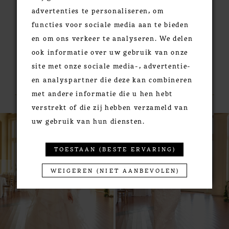
advertenties te personaliseren, om
functies voor sociale media aan te bieden
en om ons verkeer te analyseren. We delen
ook informatie over uw gebruik van onze
site met onze sociale media-, advertentie-
RELATED PRODUCTS
en analyspartner die deze kan combineren
met andere informatie die u hen hebt
verstrekt of die zij hebben verzameld van
PAUSE AUTOPLAY
PREVIOUS SLIDE
NEXT SLIDE
0
Related
Skip
uw gebruik van hun diensten.
Products
to
1
Carousel
end
2
TOESTAAN (BESTE ERVARING)
3
WEIGEREN (NIET AANBEVOLEN)
4
5
6
7