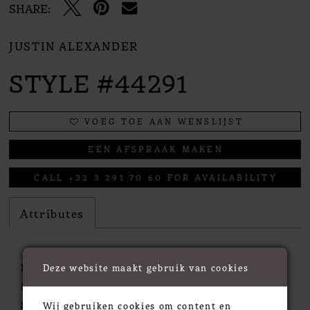
SHARE:
JUSTIN ALEXANDER
STYLE #44291
VOEG TOE AAN WENSLIJST
EEN AFSPRAAK MAKEN
CALL +32 3 291 70 60 FOR AVAILABILITY
Attributes
Deze website maakt gebruik van cookies
Fabric:
Crepe
Neckline:
Square
Silhouette:
Fit & Flare
Wij gebruiken cookies om content en