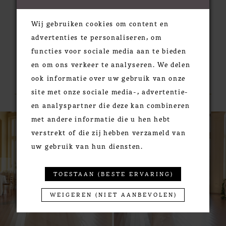
Wij gebruiken cookies om content en
advertenties te personaliseren, om
functies voor sociale media aan te bieden
en om ons verkeer te analyseren. We delen
RELATED PRODUCTS
ook informatie over uw gebruik van onze
site met onze sociale media-, advertentie-
en analyspartner die deze kan combineren
PAUSE AUTOPLAY
PREVIOUS SLIDE
NEXT SLIDE
0
Related
Skip
met andere informatie die u hen hebt
Products
to
1
verstrekt of die zij hebben verzameld van
Carousel
end
uw gebruik van hun diensten.
2
3
TOESTAAN (BESTE ERVARING)
4
5
WEIGEREN (NIET AANBEVOLEN)
6
7