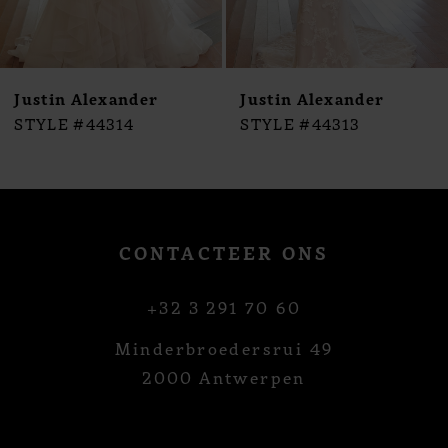
8
9
10
Justin Alexander
Justin Alexander
11
STYLE #44314
STYLE #44313
12
13
14
CONTACTEER ONS
+32 3 291 70 60
Minderbroedersrui 49
2000 Antwerpen