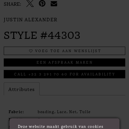
SHARE:
JUSTIN ALEXANDER
STYLE #44303
VOEG TOE AAN WENSLIJST
EEN AFSPRAAK MAKEN
CALL +32 3 291 70 60 FOR AVAILABILITY
Attributes
Fabric:
beading, Lace, Net, Tulle
Neckline:
Sweetheart
Deze website maakt gebruik van cookies
Silhouette:
A- Line