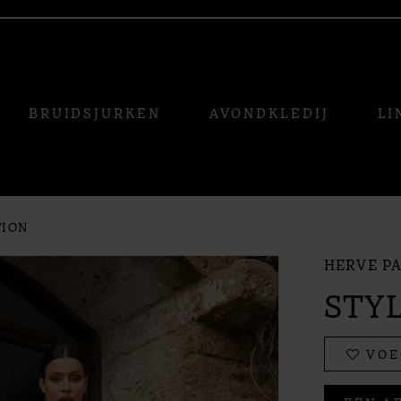
BRUIDSJURKEN
AVONDKLEDIJ
LI
TION
HERVE PA
STY
VOE