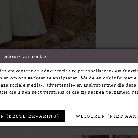
t gebruik van cookies
Click to zoom
Click to zoom
ies om content en advertenties te personaliseren, om functie
SHARE:
n en om ons verkeer te analyseren. We delen ook informatie
onze sociale media-, advertentie- en analyspartner die dez
tie die u hen hebt verstrekt of die zij hebben verzameld v
TS
N (BESTE ERVARING)
WEIGEREN (NIET AAN