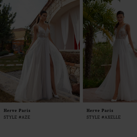
0
Products
to
1
Carousel
end
2
3
4
5
6
7
8
9
Herve Paris
Herve Paris
STYLE #AZE
STYLE #AXELLE
10
11