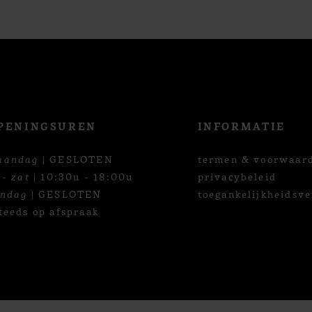
PENINGSUREN
INFORMATIE
aandag
| GESLOTEN
termen & voorwaar
 - zat
| 10:30u - 18:00u
privacybeleid
ondag
| GESLOTEN
toegankelijkheidsve
teeds op afspraak