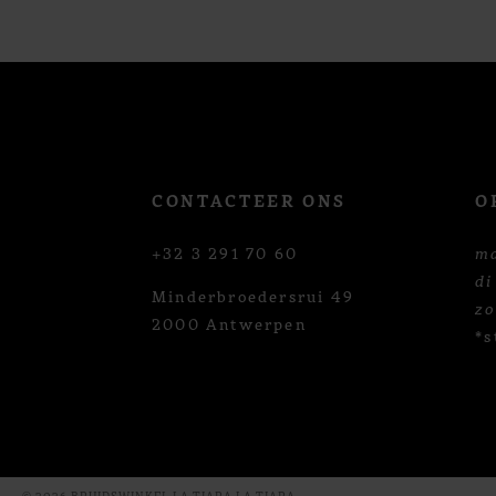
12
13
14
CONTACTEER ONS
O
+32 3 291 70 60
m
di
Minderbroedersrui 49
z
2000 Antwerpen
*s
© 2026 BRUIDSWINKEL LA TIARA LA TIARA