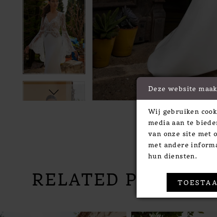
Deze website maak
Wij gebruiken cook
media aan te biede
van onze site met 
met andere informa
hun diensten.
RELATED PRODUC
TOESTAA
PAUSE AUTOPLAY
PREVIOUS SLIDE
NEXT SLIDE
Related
Skip