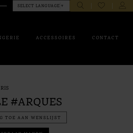
CHECK
TOGG
SELECT LANGUAGE
▼
WISHLIST
ACCO
NGERIE
ACCESSOIRES
CONTACT
RIS
LE #ARQUES
G TOE AAN WENSLIJST