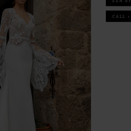
EEN A
CALL +