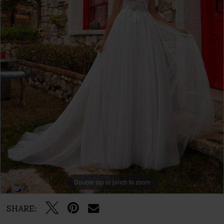
Double tap or pinch to zoom
Double tap or pinch to zoom
Double tap or pinch to zoom
SHARE: