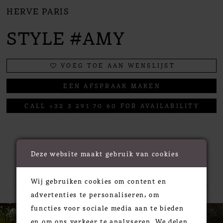
HERVE PARIS
STYLE #AMY
VOEG TOE AAN WENSLIJST
EEN AFSPRAAK MAKEN
CALL +32 3 291 70 60 FOR AVAILABILITY
Deze website maakt gebruik van cookies
RELATED PRODUCTS
Wij gebruiken cookies om content en
advertenties te personaliseren, om
PAUSE AUTOPLAY
PREVIOUS SLIDE
NEXT SLIDE
functies voor sociale media aan te bieden
0
Related
Skip
en om ons verkeer te analyseren. We delen
Products
to
1