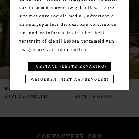
ook informatie over uw gebruik van onze
Carousel
end
2
site met onze sociale media-, advertentie-
3
en analyspartner die deze kan combineren
4
met andere informatie die u hen hebt
5
verstrekt of die zij hebben verzameld van
6
uw gebruik van hun diensten.
7
8
TOESTAAN (BESTE ERVARING)
9
WEIGEREN (NIET AANBEVOLEN)
10
Herve Paris
Herve Paris
11
STYLE #AXELLE
STYLE #AVRIL
12
13
14
CONTACTEER ONS