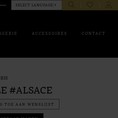
CHECK
TOGG
SELECT LANGUAGE
▼
WISHLIST
ACCO
NGERIE
ACCESSOIRES
CONTACT
RIS
LE #ALSACE
G TOE AAN WENSLIJST