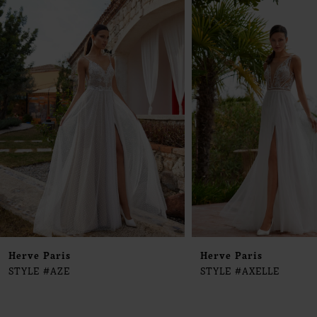
0
Products
to
1
Carousel
end
2
3
4
5
6
7
8
9
Herve Paris
Herve Paris
STYLE #AZE
STYLE #AXELLE
10
11