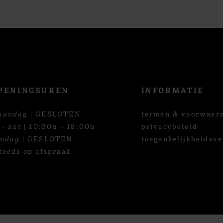
PENINGSUREN
INFORMATIE
aandag
| GESLOTEN
termen & voorwaar
 - zat
| 10:30u - 18:00u
privacybeleid
ondag
| GESLOTEN
toegankelijkheidsve
teeds op afspraak