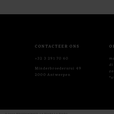
12
13
14
CONTACTEER ONS
O
+32 3 291 70 60
m
di
Minderbroedersrui 49
z
2000 Antwerpen
*s
© 2026 BRUIDSWINKEL LA TIARA LA TIARA