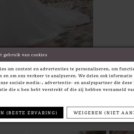
t gebruik van cookies
Click to zoom
Click to zoom
ies om content en advertenties te personaliseren, om functie
SHARE:
n en om ons verkeer te analyseren. We delen ook informatie
onze sociale media-, advertentie- en analyspartner die dez
tie die u hen hebt verstrekt of die zij hebben verzameld v
TS
N (BESTE ERVARING)
WEIGEREN (NIET AAN