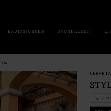
BRUIDSJURKEN
AVONDKLEDIJ
LI
TION
HERVE PA
STY
VOE