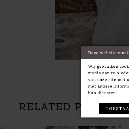
Deze website maak
Wij gebruiken cook
media aan te biede
van onze site met 
met andere informa
hun diensten.
RELATED PRODUC
TOESTAA
PAUSE AUTOPLAY
PREVIOUS SLIDE
NEXT SLIDE
Related
Skip