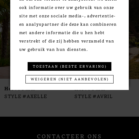
ook informatie over uw gebruik van onze
Carousel
end
2
site met onze sociale media-, advertentie-
3
en analyspartner die deze kan combineren
4
met andere informatie die u hen hebt
5
verstrekt of die zij hebben verzameld van
6
uw gebruik van hun diensten.
7
8
TOESTAAN (BESTE ERVARING)
9
WEIGEREN (NIET AANBEVOLEN)
10
Herve Paris
Herve Paris
11
STYLE #AXELLE
STYLE #AVRIL
12
13
14
CONTACTEER ONS