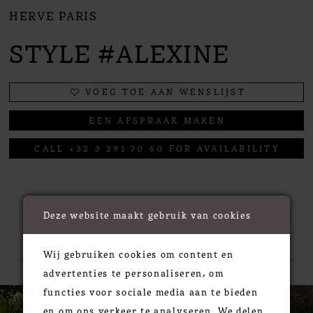
HERVE PARIS
STYLE #ALEXINE
VOEG TOE AAN WENSLIJST
EEN AFSPRAAK MAKEN
CALL +32 3 291 70 60 FOR AVAILABILITY
Deze website maakt gebruik van cookies
RELATED PRODUCTS
Wij gebruiken cookies om content en
advertenties te personaliseren, om
PAUSE AUTOPLAY
PREVIOUS SLIDE
NEXT SLIDE
functies voor sociale media aan te bieden
0
Related
Skip
en om ons verkeer te analyseren. We delen
Products
to
1