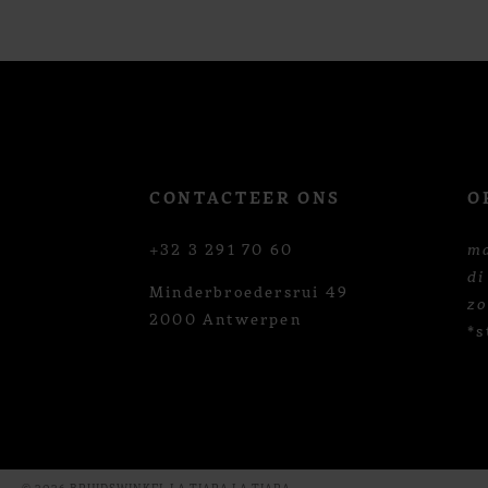
12
13
14
CONTACTEER ONS
O
+32 3 291 70 60
m
di
Minderbroedersrui 49
z
2000 Antwerpen
*s
© 2026 BRUIDSWINKEL LA TIARA LA TIARA