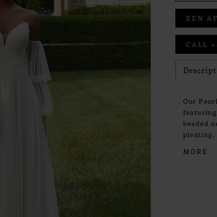
EEN A
CALL +
Descrip
Our Pearl
featuring
beaded ne
pleating,
detachabl
MORE
delicate p