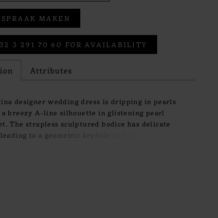
FSPRAAK MAKEN
32 3 291 70 60 FOR AVAILABILITY
tion
Attributes
ina designer wedding dress is dripping in pearls
 a breezy A-line silhouette in glistening pearl
t. The strapless sculptured bodice has delicate
 leading to a geometric keyhole in back. The
e bishop sleeves have matching pearl beading with
ick ups for a tiered effect.