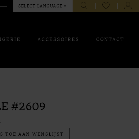
CHECK
TOGG
SELECT LANGUAGE
▼
WISHLIST
ACCO
NGERIE
ACCESSOIRES
CONTACT
E #2609
t
G TOE AAN WENSLIJST