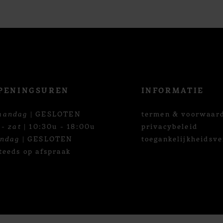
PENINGSUREN
INFORMATIE
aandag
| GESLOTEN
termen & voorwaar
 - zat
| 10:30u - 18:00u
privacybeleid
ondag
| GESLOTEN
toegankelijkheidsve
teeds op afspraak