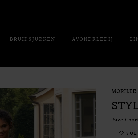
BRUIDSJURKEN
AVONDKLEDIJ
LI
MORILEE
STYL
Size Char
VOE