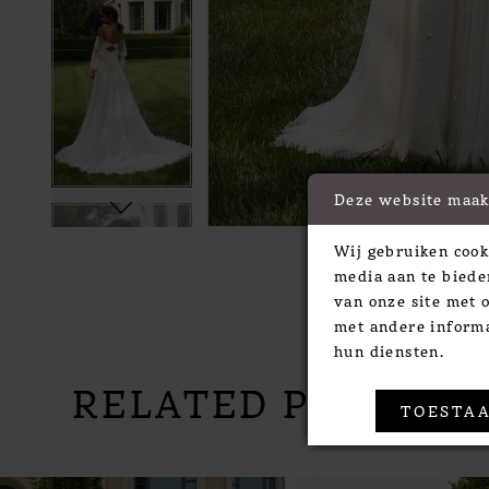
Deze website maak
Wij gebruiken cook
media aan te biede
van onze site met 
met andere informa
hun diensten.
RELATED PRODUC
TOESTAA
PAUSE AUTOPLAY
PREVIOUS SLIDE
NEXT SLIDE
Related
Skip