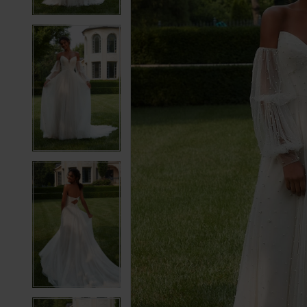
4
4
5
5
6
6
7
7
8
8