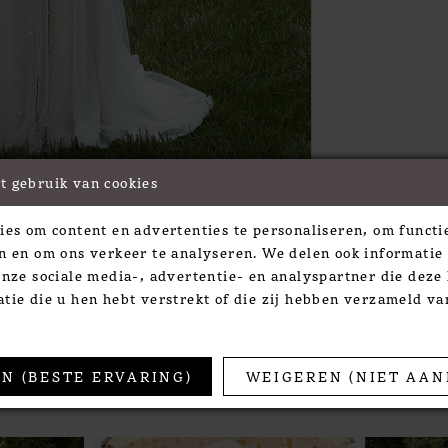
t gebruik van cookies
Click to zoom
Click to zoom
ies om content en advertenties te personaliseren, om functie
SHARE:
n en om ons verkeer te analyseren. We delen ook informatie
onze sociale media-, advertentie- en analyspartner die dez
tie die u hen hebt verstrekt of die zij hebben verzameld v
TS
N (BESTE ERVARING)
WEIGEREN (NIET AAN