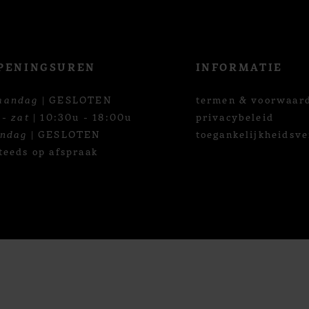
PENINGSUREN
INFORMATIE
aandag
| GESLOTEN
termen & voorwaar
 - zat
| 10:30u - 18:00u
privacybeleid
ondag
| GESLOTEN
toegankelijkheidsve
teeds op afspraak