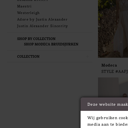
Maestri
Westerleigh
Adore by Justin Alexander
Justin Alexander Sincerity
SHOP BY COLLECTION
SHOP MODECA BRUIDSJURKEN
COLLECTION
Modeca
STYLE #AAF
Deze website maak
Wij gebruiken cook
media aan te biede