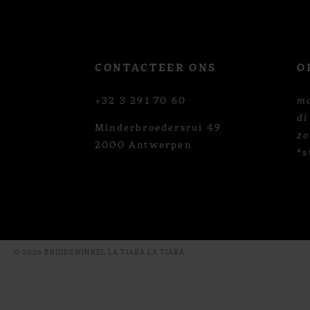
CONTACTEER ONS
O
+32 3 291 70 60
m
di
Minderbroedersrui 49
z
2000 Antwerpen
*s
© 2026 BRUIDSWINKEL LA TIARA LA TIARA