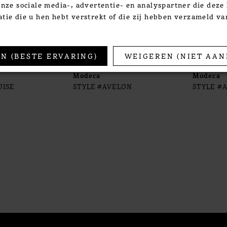
onze sociale media-, advertentie- en analyspartner die dez
tie die u hen hebt verstrekt of die zij hebben verzameld v
N (BESTE ERVARING)
WEIGEREN (NIET AAN
Modeca
Modeca
UISE
STYLE #AVELON
STYLE #