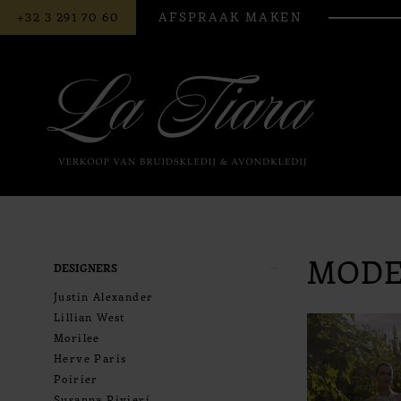
BEL
AFSPRAAK MAKEN
+32 3 291 70 60
ONS
MOD
Product
Skip
DESIGNERS
List
to
Justin Alexander
Filters
end
Lillian West
Morilee
Herve Paris
Poirier
Susanna Rivieri