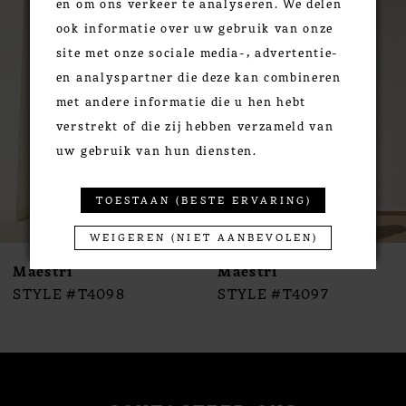
en om ons verkeer te analyseren. We delen
Products
to
1
ook informatie over uw gebruik van onze
Carousel
end
2
site met onze sociale media-, advertentie-
3
en analyspartner die deze kan combineren
4
met andere informatie die u hen hebt
5
verstrekt of die zij hebben verzameld van
6
uw gebruik van hun diensten.
7
8
TOESTAAN (BESTE ERVARING)
9
WEIGEREN (NIET AANBEVOLEN)
10
Maestri
Maestri
11
STYLE #T4098
STYLE #T4097
12
13
14