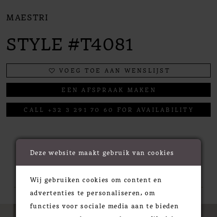
MAESTRI
STYLE #T4081
VOEG TOE AAN WENSLIJST
EEN AFSPRAAK MAKEN
CALL +32 3 291 70 60 FOR AVAILABILITY
Deze website maakt gebruik van cookies
RELATED PRODUCTS
Wij gebruiken cookies om content en
advertenties te personaliseren, om
functies voor sociale media aan te bieden
PAUSE AUTOPLAY
PREVIOUS SLIDE
NEXT SLIDE
0
Related
Skip