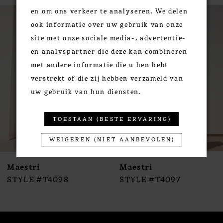
PAUSE AUTOPLAY
PREVIOUS SLIDE
NEXT SLIDE
0
en om ons verkeer te analyseren. We delen
Related
Skip
ook informatie over uw gebruik van onze
Products
to
1
site met onze sociale media-, advertentie-
Carousel
end
2
en analyspartner die deze kan combineren
3
met andere informatie die u hen hebt
4
verstrekt of die zij hebben verzameld van
5
uw gebruik van hun diensten.
6
7
TOESTAAN (BESTE ERVARING)
8
9
WEIGEREN (NIET AANBEVOLEN)
10
Maestri
Maestri
11
STYLE #T4098
STYLE #T4097
12
13
14