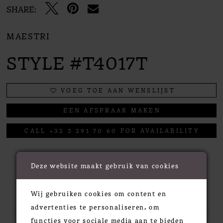
SHARE:
MAESTRI
STYLE #T4017T
VOEG TOE AAN WENSLIJST
EEN AFSPRAAK MAKEN
CALL +32 3 291 70 60 FOR AVAILABILITY
Deze website maakt gebruik van cookies
RELATED PRODUCTS
Wij gebruiken cookies om content en
advertenties te personaliseren, om
functies voor sociale media aan te bieden