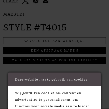
SHARE:
MAESTRI
STYLE #T4015
VOEG TOE AAN WENSLIJST
EEN AFSPRAAK MAKEN
CALL +32 3 291 70 60 FOR AVAILABILITY
Deze website maakt gebruik van cookies
RELATED PRODUCTS
Wij gebruiken cookies om content en
advertenties te personaliseren, om
functies voor sociale media aan te bieden