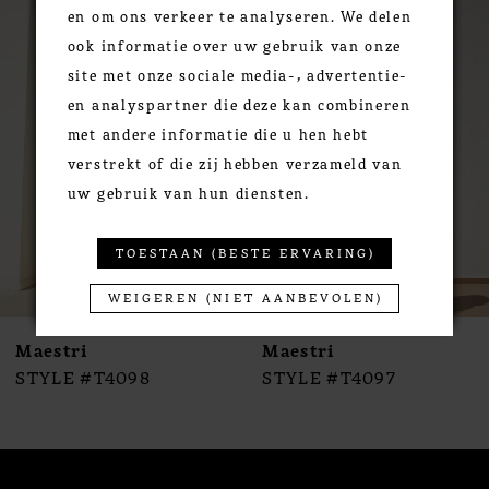
PAUSE AUTOPLAY
PREVIOUS SLIDE
NEXT SLIDE
0
Related
Skip
en om ons verkeer te analyseren. We delen
Products
to
1
ook informatie over uw gebruik van onze
Carousel
end
2
site met onze sociale media-, advertentie-
3
en analyspartner die deze kan combineren
4
met andere informatie die u hen hebt
verstrekt of die zij hebben verzameld van
5
uw gebruik van hun diensten.
6
7
TOESTAAN (BESTE ERVARING)
8
9
WEIGEREN (NIET AANBEVOLEN)
10
Maestri
Maestri
11
STYLE #T4098
STYLE #T4097
12
13
14