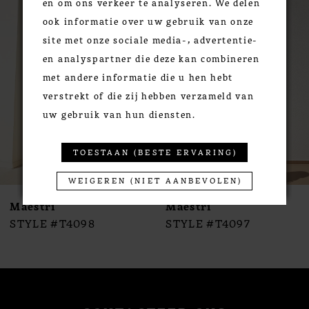
en om ons verkeer te analyseren. We delen
Products
to
1
ook informatie over uw gebruik van onze
Carousel
end
2
site met onze sociale media-, advertentie-
3
en analyspartner die deze kan combineren
4
met andere informatie die u hen hebt
5
verstrekt of die zij hebben verzameld van
6
uw gebruik van hun diensten.
7
8
TOESTAAN (BESTE ERVARING)
9
WEIGEREN (NIET AANBEVOLEN)
10
Maestri
Maestri
11
STYLE #T4098
STYLE #T4097
12
13
14