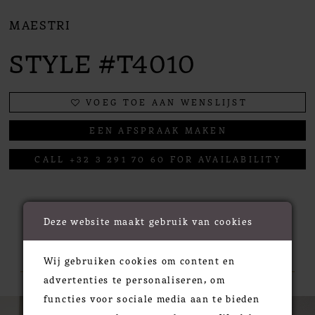
MAESTRI
STYLE #T4010
VOEG TOE AAN WENSLIJST
EEN AFSPRAAK MAKEN
CALL +32 3 291 70 60 FOR AVAILABILITY
Deze website maakt gebruik van cookies
RELATED PRODUCTS
Wij gebruiken cookies om content en
advertenties te personaliseren, om
functies voor sociale media aan te bieden
PAUSE AUTOPLAY
PREVIOUS SLIDE
NEXT SLIDE
0
Related
Skip