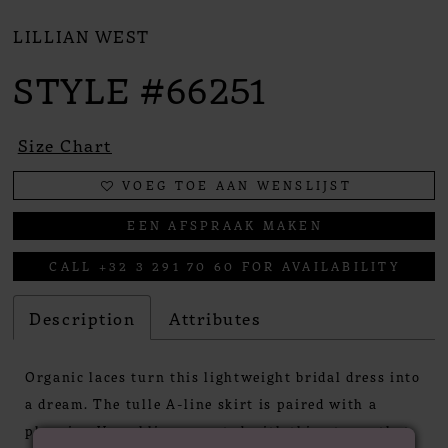
LILLIAN WEST
STYLE #66251
Size Chart
VOEG TOE AAN WENSLIJST
EEN AFSPRAAK MAKEN
CALL +32 3 291 70 60 FOR AVAILABILITY
Description
Attributes
Organic laces turn this lightweight bridal dress into
a dream. The tulle A-line skirt is paired with a
plunging V-neckline accented with thin straps that