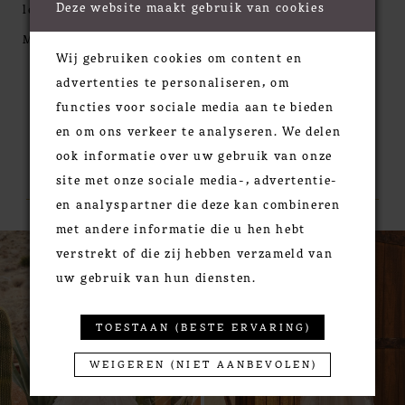
Deze website maakt gebruik van cookies
lead to a low V-back. The sheer bodice is textured
with sequined lace appliqués that trickle down and
MORE
Wij gebruiken cookies om content en
blend with vertically placed trim laces on the skirt.
advertenties te personaliseren, om
Scalloped eyelash trim defines the natural waist
functies voor sociale media aan te bieden
before continuing down to finish off the hem. A
en om ons verkeer te analyseren. We delen
flowy chapel length train completes the look. For
ook informatie over uw gebruik van onze
more coverage, this style can also be ordered with
RELATED PRODUCTS
site met onze sociale media-, advertentie-
the bodice lined to the side seams.
en analyspartner die deze kan combineren
met andere informatie die u hen hebt
PAUSE AUTOPLAY
PREVIOUS SLIDE
NEXT SLIDE
0
Related
Skip
verstrekt of die zij hebben verzameld van
Products
to
1
uw gebruik van hun diensten.
Carousel
end
2
3
TOESTAAN (BESTE ERVARING)
WEIGEREN (NIET AANBEVOLEN)