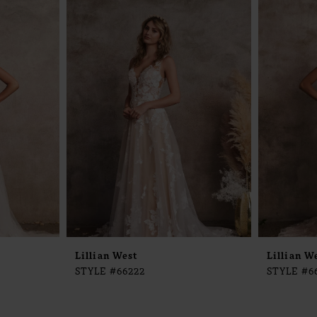
Lillian West
Lillian W
STYLE #66222
STYLE #6