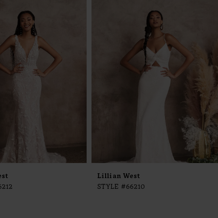
est
Lillian West
6212
STYLE #66210