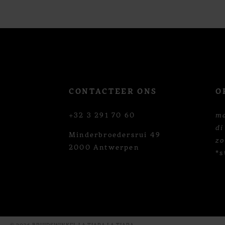
CONTACTEER ONS
O
+32 3 291 70 60
m
di
Minderbroedersrui 49
z
2000 Antwerpen
*s
© 2026 BRUIDSWINKEL LA TIARA LA TIARA