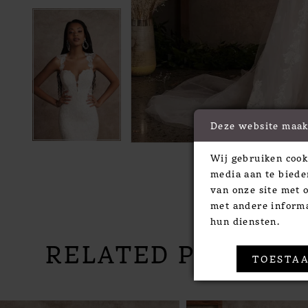
Deze website maak
Wij gebruiken cook
media aan te biede
van onze site met 
met andere informa
hun diensten.
RELATED PRODUC
TOESTAA
PAUSE AUTOPLAY
PREVIOUS SLIDE
NEXT SLIDE
Related
Skip