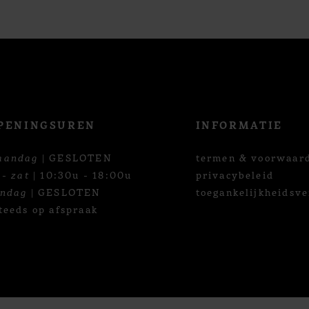
PENINGSUREN
INFORMATIE
aandag
| GESLOTEN
termen & voorwaar
 - zat
| 10:30u - 18:00u
privacybeleid
ondag
| GESLOTEN
toegankelijkheidsve
teeds op afspraak