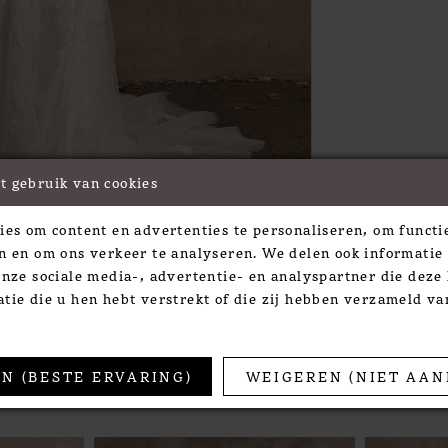
t gebruik van cookies
Click to zoom
Click to zoom
ies om content en advertenties te personaliseren, om functie
SHARE:
n en om ons verkeer te analyseren. We delen ook informatie
onze sociale media-, advertentie- en analyspartner die dez
tie die u hen hebt verstrekt of die zij hebben verzameld v
TS
N (BESTE ERVARING)
WEIGEREN (NIET AAN