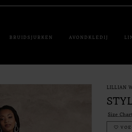
BRUIDSJURKEN
AVONDKLEDIJ
LI
LILLIAN 
STYL
Size Char
VOE