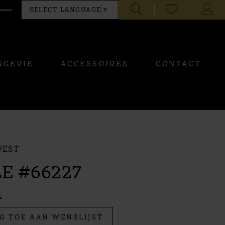
CHECK
TOGG
SELECT LANGUAGE
▼
WISHLIST
ACCO
NGERIE
ACCESSOIRES
CONTACT
WEST
E #66227
t
G TOE AAN WENSLIJST