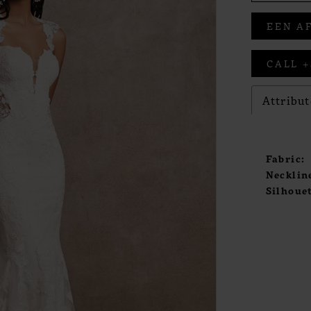
EEN A
CALL +
Attribut
Fabric:
Necklin
Silhouet