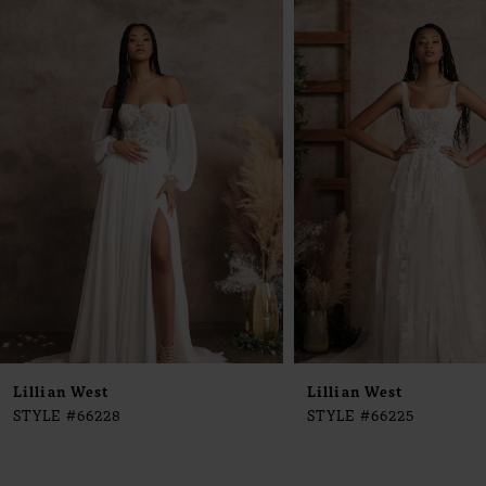
0
Products
to
1
Carousel
end
2
3
4
Lillian West
Lillian West
STYLE #66228
STYLE #66225