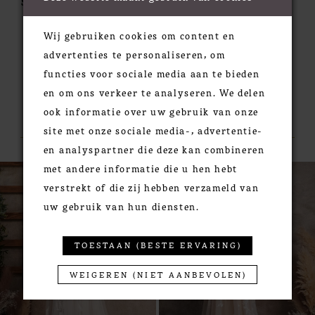
Silhouette:
Fit & Flare
Wij gebruiken cookies om content en
advertenties te personaliseren, om
functies voor sociale media aan te bieden
en om ons verkeer te analyseren. We delen
RELATED PRODUCTS
ook informatie over uw gebruik van onze
site met onze sociale media-, advertentie-
en analyspartner die deze kan combineren
PAUSE AUTOPLAY
PREVIOUS SLIDE
NEXT SLIDE
met andere informatie die u hen hebt
0
Related
Skip
verstrekt of die zij hebben verzameld van
Products
to
1
uw gebruik van hun diensten.
Carousel
end
2
3
TOESTAAN (BESTE ERVARING)
4
WEIGEREN (NIET AANBEVOLEN)