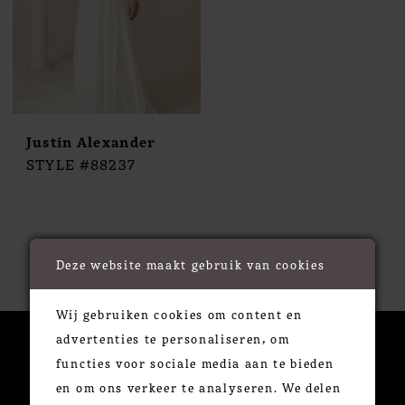
Justin Alexander
STYLE #88237
Deze website maakt gebruik van cookies
Wij gebruiken cookies om content en
advertenties te personaliseren, om
functies voor sociale media aan te bieden
CONTACTEER ONS
en om ons verkeer te analyseren. We delen