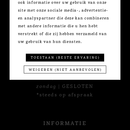
ook informatie over uw gebruik van onze
+32 3 291 70 60
site met onze sociale media-, advertentie-
Minderbroedersrui 49
en analyspartner die deze kan combineren
2000 Antwerpen
met andere informatie die u hen hebt
verstrekt of die zij hebben verzameld van
uw gebruik van hun diensten.
OPENINGSUREN
TOESTAAN (BESTE ERVARING)
maandag
| GESLOTEN
WEIGEREN (NIET AANBEVOLEN)
di - zat
| 10:30u - 18:00u
zondag
| GESLOTEN
*steeds op afspraak
INFORMATIE