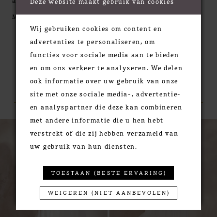
a plunging V-neckline accented with side cutouts
Deze website maakt gebruik van cookies
and a flattering V-back. A pleated chiffon waistband
MORE
slims the figure before creating a delicate self-tie
Wij gebruiken cookies om content en
bow at the back. A scalloped lace with eyelash trim
advertenties te personaliseren, om
details the hem and finishes off the sweep length
functies voor sociale media aan te bieden
train.
en om ons verkeer te analyseren. We delen
ook informatie over uw gebruik van onze
RELATED PRODUCTS
site met onze sociale media-, advertentie-
en analyspartner die deze kan combineren
met andere informatie die u hen hebt
PAUSE AUTOPLAY
PREVIOUS SLIDE
NEXT SLIDE
0
Related
Skip
verstrekt of die zij hebben verzameld van
Products
to
1
uw gebruik van hun diensten.
Carousel
end
2
3
TOESTAAN (BESTE ERVARING)
4
WEIGEREN (NIET AANBEVOLEN)
5
6