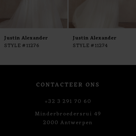
7
8
9
10
Justin Alexander
Justin Alexander
11
STYLE #11276
STYLE #11274
12
13
14
CONTACTEER ONS
+32 3 291 70 60
Minderbroedersrui 49
2000 Antwerpen