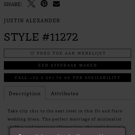
SHARE:
JUSTIN ALEXANDER
STYLE #11272
VOEG TOE AAN WENSLIJST
EEN AFSPRAAK MAKEN
CALL +32 3 291 70 60 FOR AVAILABILITY
Description
Attributes
Take city chic to the next level in this fit and flare
wedding dress. The perfect marriage of minimalist
chiffon and intricate allover lace, the style features