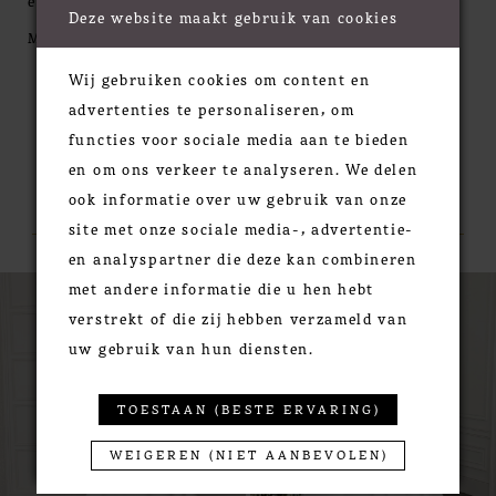
exposed boning. It's met with a plunging bikini
Deze website maakt gebruik van cookies
neckline with tulle spaghetti straps that lead to a V-
MORE
back. The gown is created with a sparkle tulle
Wij gebruiken cookies om content en
underlay that shimmers as you move while modern
advertenties te personaliseren, om
sequined and beaded lace appliqués are hand placed
functies voor sociale media aan te bieden
on top. Matte lace appliqués finish off the hem and
en om ons verkeer te analyseren. We delen
continue around the back to create a gorgeous
RELATED PRODUCTS
ook informatie over uw gebruik van onze
scalloped cathedral length train. It's finished with a
site met onze sociale media-, advertentie-
soft jersey lining and covered buttons down the
en analyspartner die deze kan combineren
back. For added modesty, this style can also come
PAUSE AUTOPLAY
PREVIOUS SLIDE
NEXT SLIDE
0
Related
Skip
met andere informatie die u hen hebt
with the bodice lined to the side seams.
Products
to
1
verstrekt of die zij hebben verzameld van
Carousel
end
uw gebruik van hun diensten.
2
TOESTAAN (BESTE ERVARING)
WEIGEREN (NIET AANBEVOLEN)