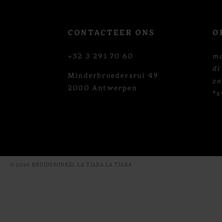
CONTACTEER ONS
O
+32 3 291 70 60
m
di
Minderbroedersrui 49
z
2000 Antwerpen
*s
© 2026 BRUIDSWINKEL LA TIARA LA TIARA