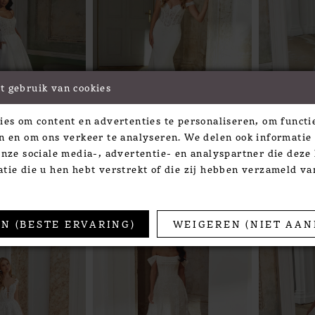
t gebruik van cookies
ies om content en advertenties te personaliseren, om functie
n en om ons verkeer te analyseren. We delen ook informatie
nder Sincerity
Justin Alexander Sincerity
Justin Al
onze sociale media-, advertentie- en analyspartner die dez
9
STYLE #44540
STYLE #4
tie die u hen hebt verstrekt of die zij hebben verzameld v
N (BESTE ERVARING)
WEIGEREN (NIET AAN