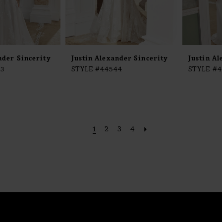
nder Sincerity
Justin Alexander Sincerity
Justin Al
43
STYLE #44544
STYLE #
1
2
3
4