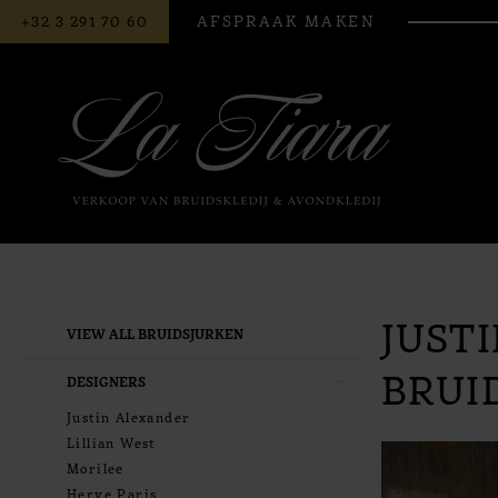
BEL
AFSPRAAK MAKEN
+32 3 291 70 60
ONS
JUST
Product
Skip
VIEW ALL BRUIDSJURKEN
List
to
BRUI
Filters
end
DESIGNERS
Justin Alexander
Lillian West
Morilee
Herve Paris