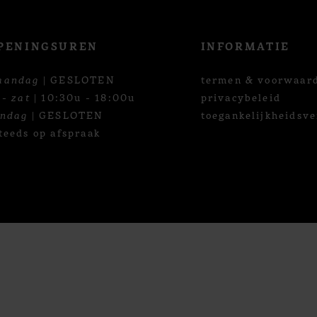
PENINGSUREN
INFORMATIE
aandag
| GESLOTEN
termen & voorwaar
 - zat
| 10:30u - 18:00u
privacybeleid
ondag
| GESLOTEN
toegankelijkheidsve
teeds op afspraak