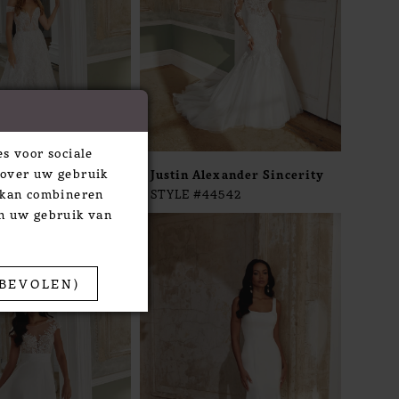
s voor sociale
 over uw gebruik
exander Sincerity
Justin Alexander Sincerity
e kan combineren
4541
STYLE #44542
an uw gebruik van
BEVOLEN)