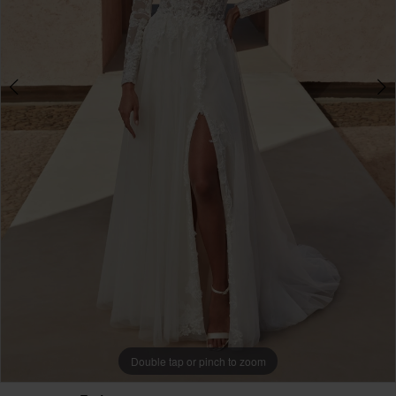
Double tap or pinch to zoom
Double tap or pinch to zoom