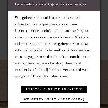
Deze website maakt gebruik van cookies
Type:
Wij gebruiken cookies om content en
advertenties te personaliseren, om
functies voor sociale media aan te bieden
en om ons verkeer te analyseren. We delen
RELATED PRODUCTS
ook informatie over uw gebruik van onze
site met onze sociale media-, advertentie-
en analyspartner die deze kan combineren
PAUSE AUTOPLAY
PREVIOUS SLIDE
NEXT SLIDE
0
Related
Skip
met andere informatie die u hen hebt
Products
to
verstrekt of die zij hebben verzameld van
1
Carousel
end
uw gebruik van hun diensten.
TOESTAAN (BESTE ERVARING)
WEIGEREN (NIET AANBEVOLEN)